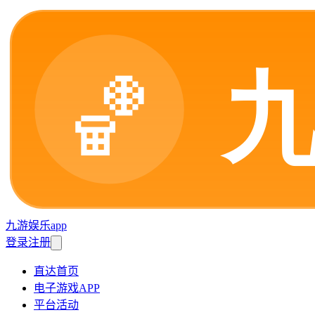
九游娱乐app
登录
注册
直达首页
电子游戏APP
平台活动