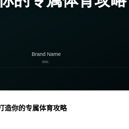
打造你的专属体育攻略