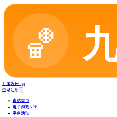
九游娱乐app
登录
注册
直达首页
电子游戏APP
平台活动