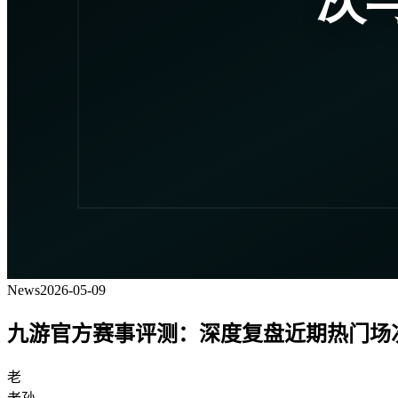
News
2026-05-09
九游官方赛事评测：深度复盘近期热门场
老