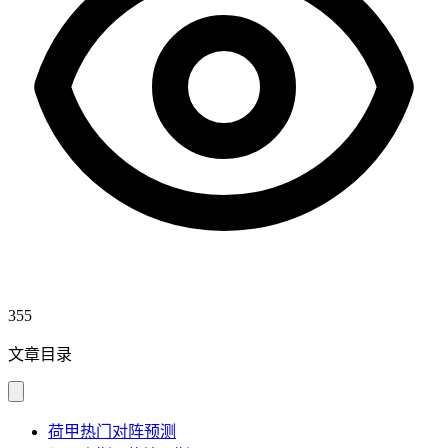
355
文章目录
荷甲热门对阵预测