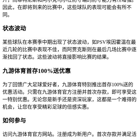
因此，在即将到来的比赛中，这些球队的表现可能会有所不
同。
状态波动
某些球队在本赛季中期出现了状态波动，如PSV埃因霍温在最
近几轮的比赛中表现不佳，而阿贾克斯则在最后几场比赛中逐
渐找回了状态。这些波动将直接影响比赛的结果。
九游体育首存100%送优惠
为了回馈广大足球爱好者，九游体育特别推出首存100%送的
优惠活动。只需在九游体育官方注册并首次存款，即可享受这
一特别优惠。无论您是新手还是资深玩家，这都是一个难得的
机会，让您在享受精彩足球的倍感实惠。
如何参与
访问九游体育官方网站。注册成为新用户。首次存款并满足活