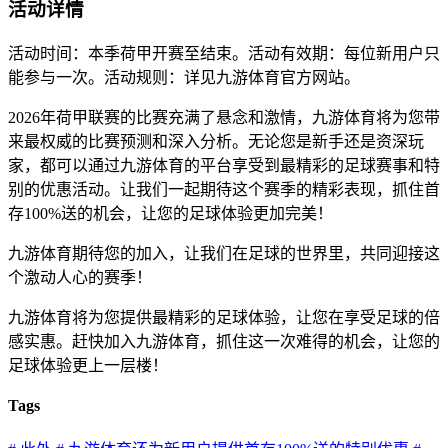
活动详情
活动时间：本季荷甲开赛至结束。活动有效期：每位新用户只
能参与一次。活动规则：详见九游体育官方网站。
2026年荷甲联赛的比赛充满了悬念和激情，九游体育将为您带
来最权威的比赛预测和深入分析。无论您是新手还是资深玩
家，都可以通过九游体育的平台享受到最精彩的足球赛事和特
别的优惠活动。让我们一起期待这个赛季的精彩表现，抓住首
存100%送的机会，让您的足球体验更加完美！
九游体育期待您的加入，让我们在足球的世界里，共同迎接这
个激动人心的赛季！
九游体育将为您提供最精彩的足球体验，让您在享受足球的倍
感实惠。赶快加入九游体育，抓住这一次难得的机会，让您的
足球体验更上一层楼！
Tags