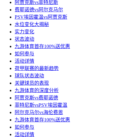
阿贾克斯vs菲特尼斯
费耶诺德vs阿尔克马尔
PSV埃因霍温vs阿贾克斯
水位变化大揭秘
实力变化
状态波动
九游体育首存100%送优惠
如何参与
活动详情
荷甲联赛的最新趋势
球队状态波动
关键球员的表现
九游体育的深度分析
阿贾克斯vs费耶诺德
菲特尼斯vsPSV埃因霍温
阿尔克马尔vs海伦费恩
九游体育首存100%送优惠
如何参与
活动详情