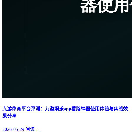
九游体育平台评测：九游娱乐app看路神器使用体验与实战效
果分享
2026-05-29
阅读
→