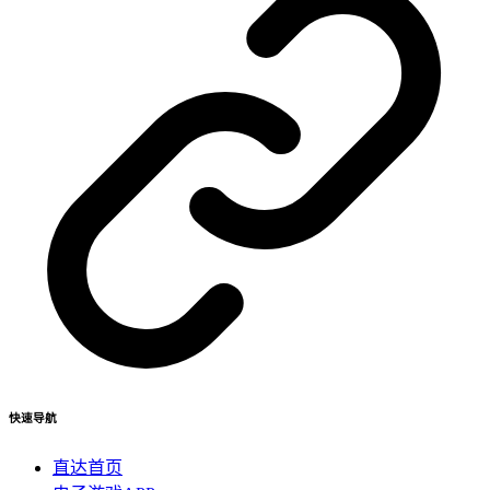
快速导航
直达首页