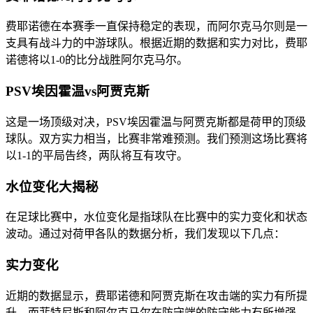
费耶诺德在本赛季一直保持稳定的表现，而阿尔克马尔则是一
支具有战斗力的中游球队。根据近期的数据和实力对比，费耶
诺德将以1-0的比分战胜阿尔克马尔。
PSV埃因霍温vs阿贾克斯
这是一场顶级对决，PSV埃因霍温与阿贾克斯都是荷甲的顶级
球队。双方实力相当，比赛非常难预测。我们预测这场比赛将
以1-1的平局告终，两队将互有攻守。
水位变化大揭秘
在足球比赛中，水位变化是指球队在比赛中的实力变化和状态
波动。通过对荷甲各队的数据分析，我们发现以下几点：
实力变化
近期的数据显示，费耶诺德和阿贾克斯在攻击端的实力有所提
升，而菲特尼斯和阿尔克马尔在防守端的防守能力有所增强。