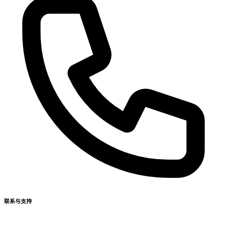
联系与支持