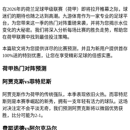
在2026年的荷兰足球甲级联赛（荷甲）即将拉开帷幕之际，球
迷们的期待也随之达到高潮。九游体育作为一家专业的足球平
台，为您带来这一季的热门对阵重磅来袭，并将为您揭示水位
变化的大秘密。我们将深入分析每场比赛的胜负走势，帮助您
在荷甲联赛中找到最佳投注策略。
本篇软文将为您提供详尽的比赛预测，并且为新用户提供首存
100%送的特别优惠，让您在享受精彩足球的倍感实惠。
荷甲热门对阵预测
阿贾克斯vs菲特尼斯
阿贾克斯作为荷甲的传统强队，本季表现依旧火热。而菲特尼
斯则是本赛季崛起的新秀，拥有一支年轻有活力的球队。这场
对决注定不会平淡无奇，我们预测阿贾克斯将以微弱优势获
胜，比分可能为2-1。
费耶诺德vs阿尔克马尔