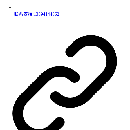
联系支持:13894144862