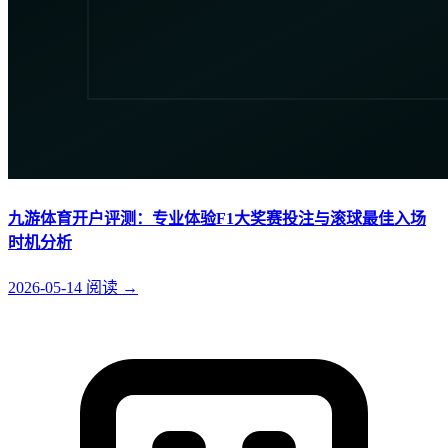
九游体育开户评测：专业体验F1大奖赛投注与滚球最佳入场
时机分析
2026-05-14
阅读
→