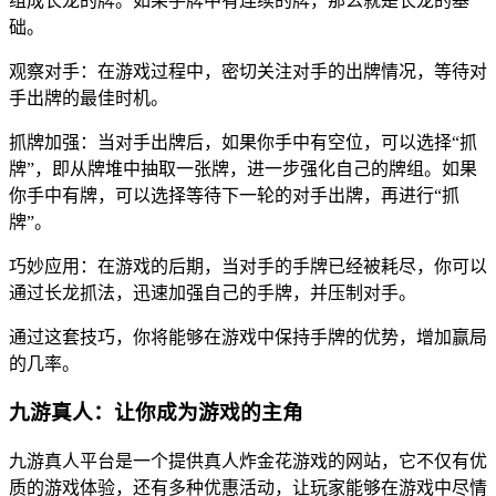
组成长龙的牌。如果手牌中有连续的牌，那么就是长龙的基
础。
观察对手：在游戏过程中，密切关注对手的出牌情况，等待对
手出牌的最佳时机。
抓牌加强：当对手出牌后，如果你手中有空位，可以选择“抓
牌”，即从牌堆中抽取一张牌，进一步强化自己的牌组。如果
你手中有牌，可以选择等待下一轮的对手出牌，再进行“抓
牌”。
巧妙应用：在游戏的后期，当对手的手牌已经被耗尽，你可以
通过长龙抓法，迅速加强自己的手牌，并压制对手。
通过这套技巧，你将能够在游戏中保持手牌的优势，增加赢局
的几率。
九游真人：让你成为游戏的主角
九游真人平台是一个提供真人炸金花游戏的网站，它不仅有优
质的游戏体验，还有多种优惠活动，让玩家能够在游戏中尽情