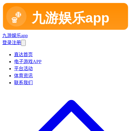
九游娱乐app
登录
注册
直达首页
电子游戏APP
平台活动
体育资讯
联系我们