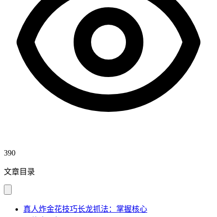
390
文章目录
真人炸金花技巧长龙抓法：掌握核心