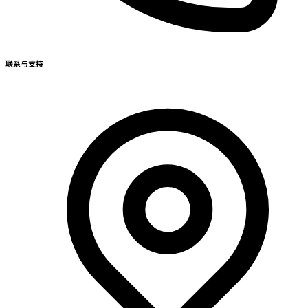
联系与支持