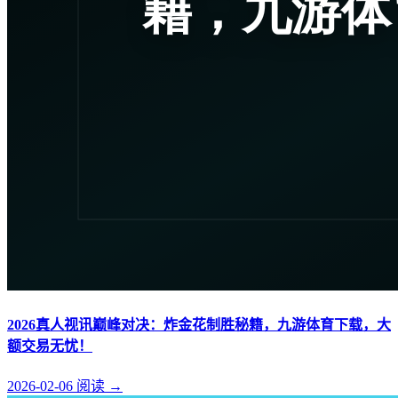
2026真人视讯巅峰对决：炸金花制胜秘籍，九游体育下载，大
额交易无忧！
2026-02-06
阅读
→