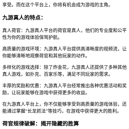
享受。而在这个平台上，你将有机会成为游戏的主角。
九游真人的特点：
真人荷官：九游真人平台的荷官是真人，他们的专业度和公平
性为你的游戏体验保驾护航。
高质量的游戏环境：九游真人平台提供高清晰度的视频流，让
你能够清晰地观察荷官和其他玩家的动作。
多样化的游戏选择：除了炸金花，九游真人还提供了多种其他
真人游戏，如扑克、百家乐等，满足不同玩家的需求。
丰厚的奖励和优惠：九游真人平台经常推出各种优惠活动和奖
励，让玩家能够在游戏中获得更多的收益。
在九游真人平台上，你不仅能够享受到高质量的游戏体验，还
能通过掌握“长龙抓法”等技巧，在游戏中获得更大的胜利。
荷官规律破解：揭开隐藏的胜算