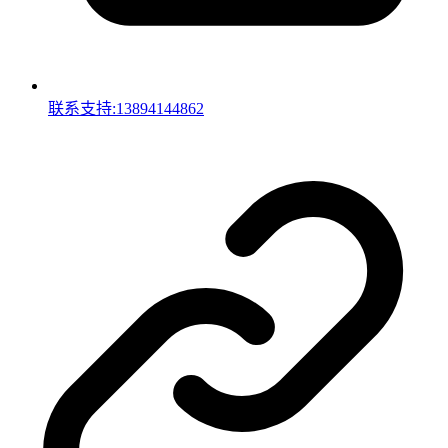
联系支持:13894144862