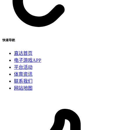
快速导航
直达首页
电子游戏APP
平台活动
体育资讯
联系我们
网站地图