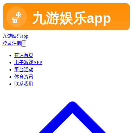
九游娱乐app
登录
注册
直达首页
电子游戏APP
平台活动
体育资讯
联系我们