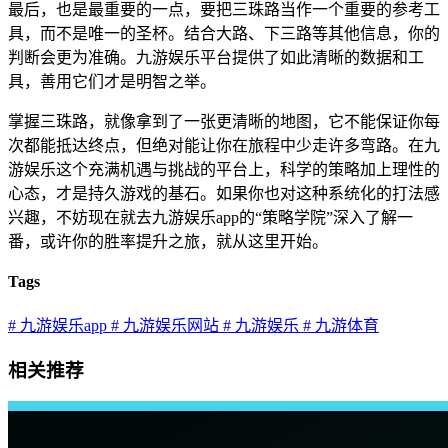
最后，也是最重要的一点，要把三珠路当作一个重要的参考工
具，而不是唯一的圣杯。结合大路、下三路等其他信息，你的
判断会更为准确。九游娱乐平台提供了如此清晰的数据和工
具，善用它们才是明智之举。
掌握三珠路，就像拿到了一张更清晰的地图，它不能保证你每
次都能抵达终点，但绝对能让你在旅程中少走许多弯路。在九
游娱乐这个充满机遇与挑战的平台上，科学的策略加上理性的
心态，才是持久游戏的基石。如果你也对这种系统化的打法感
兴趣，不妨现在就去九游娱乐app的“策略学院”深入了解一
番，或许你的胜率提升之旅，就从这里开始。
Tags
# 九游娱乐app
# 九游娱乐网站
# 九游娱乐
# 九游体育
相关推荐