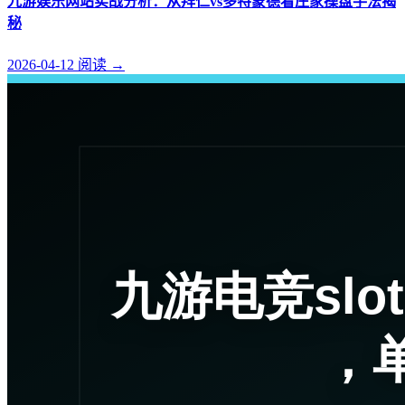
九游娱乐网站实战分析：从拜仁vs多特蒙德看庄家操盘手法揭
秘
2026-04-12
阅读
→