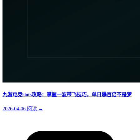
九游电竞slots攻略：掌握一波带飞技巧，单日爆百倍不是梦
2026-04-06
阅读
→