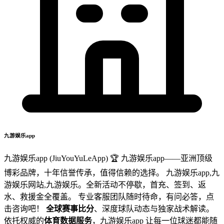
九游娱乐app
九游娱乐app (JiuYouYuLeApp) 🏆 九游娱乐app——亚洲顶级
博彩品牌，十年信誉传承，值得信赖的选择。 九游娱乐app,九
游娱乐网站,九游娱乐。全新活动不停歇，首充、签到、返
水、救援金全覆盖。 专业客服团队随时待命，有问必答，点
击咨询吧！
全球赛事比分
、深度球队动态与独家战术解读。
依托权威的
体育数据服务
，九游娱乐app 让每一位球迷都能随