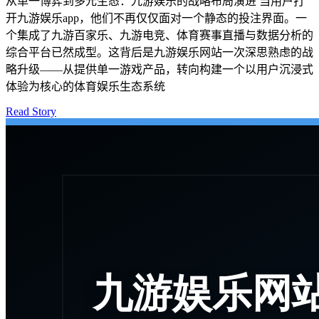
从单一博弈到多元生态：九游娱乐的战略布局演进 当用户打
开九游娱乐app，他们不再仅仅面对一个静态的投注界面。一
个集成了九游百家乐、九游电竞、体育赛事直播与数据分析的
综合平台已然成型。这背后是九游娱乐网站一次深思熟虑的战
略升级——从提供单一游戏产品，转向构建一个以用户沉浸式
体验为核心的体育娱乐生态系统
Read Story