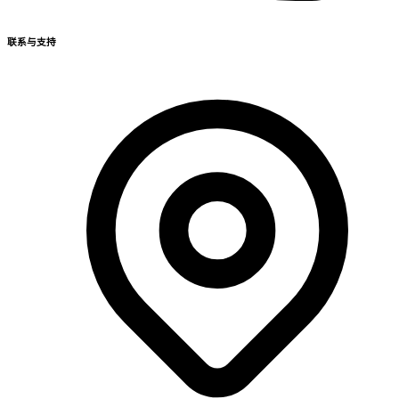
联系与支持