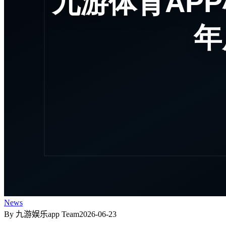
News
By 九游娱乐app Team
2026-06-23