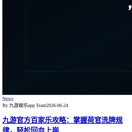
News
By 九游娱乐app Team
2026-06-24
九游官方百家乐攻略：掌握荷官洗牌规
律，轻松回血上岸