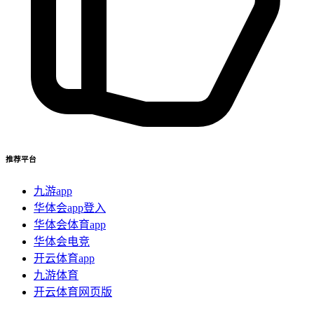
推荐平台
九游app
华体会app登入
华体会体育app
华体会电竞
开云体育app
九游体育
开云体育网页版