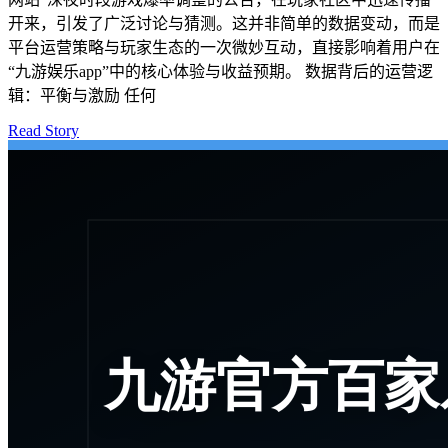
开来，引发了广泛讨论与猜测。这并非简单的数据变动，而是
平台运营策略与玩家生态的一次微妙互动，直接影响着用户在
“九游娱乐app”中的核心体验与收益预期。 数据背后的运营逻
辑：平衡与激励 任何
Read Story