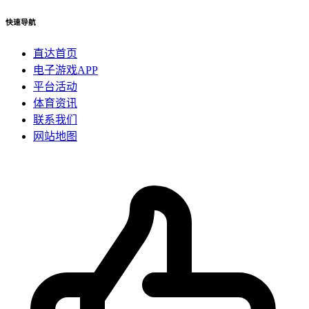
快速导航
直达首页
电子游戏APP
平台活动
体育资讯
联系我们
网站地图