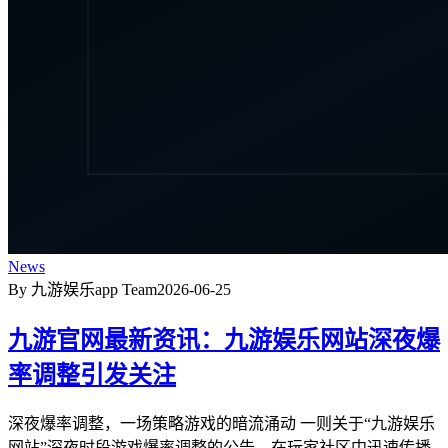
News
By 九游娱乐app Team
2026-06-25
九游官网最新资讯：九游娱乐网站深夜爆
率调整引发关注
深夜爆率调整，一场策略游戏的暗流涌动 一则关于“九游娱乐
网站”深夜时段游戏爆率调整的公告，在玩家社区中迅速传播