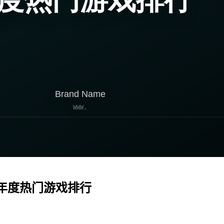
年度热门游戏排行