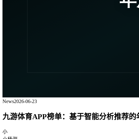
News
2026-06-23
九游体育APP榜单：基于智能分析推荐的
小