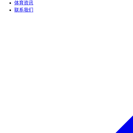
体育资讯
联系我们