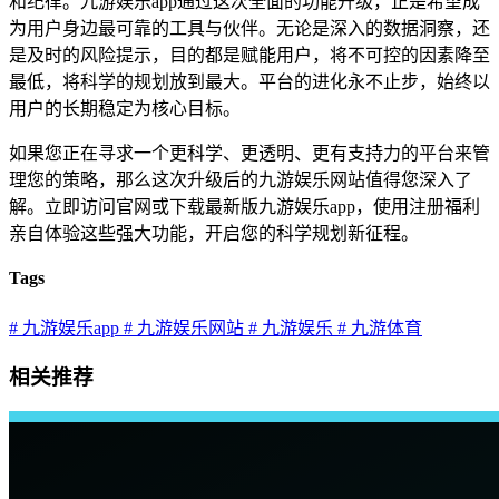
和纪律。九游娱乐app通过这次全面的功能升级，正是希望成
为用户身边最可靠的工具与伙伴。无论是深入的数据洞察，还
是及时的风险提示，目的都是赋能用户，将不可控的因素降至
最低，将科学的规划放到最大。平台的进化永不止步，始终以
用户的长期稳定为核心目标。
如果您正在寻求一个更科学、更透明、更有支持力的平台来管
理您的策略，那么这次升级后的九游娱乐网站值得您深入了
解。立即访问官网或下载最新版九游娱乐app，使用注册福利
亲自体验这些强大功能，开启您的科学规划新征程。
Tags
# 九游娱乐app
# 九游娱乐网站
# 九游娱乐
# 九游体育
相关推荐