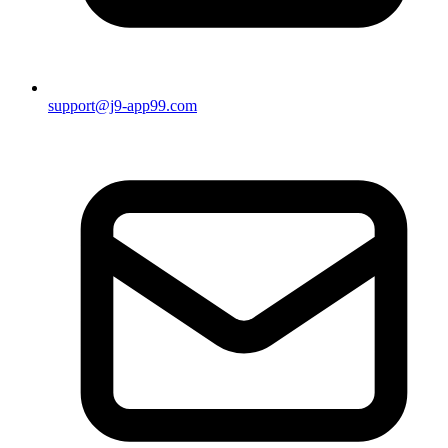
support@j9-app99.com