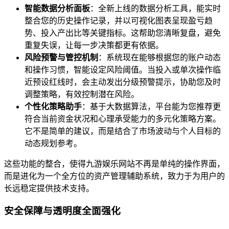
智能数据分析面板
：全新上线的数据分析工具，能实时
整合您的历史操作记录，并以可视化图表呈现盈亏趋
势、投入产出比等关键指标。这帮助您清晰复盘，避免
重复失误，让每一步决策都更有依据。
风险预警与管控机制
：系统现在能够根据您的账户动态
和操作习惯，智能设定风险阈值。当投入或单次操作临
近预设红线时，会主动发出分级预警提示，协助您及时
调整策略，有效控制潜在风险。
个性化策略助手
：基于大数据算法，平台能为您推荐更
符合当前资金状况和心理承受能力的多元化策略方案。
它不是简单的建议，而是结合了市场波动与个人目标的
动态规划参考。
这些功能的整合，使得九游娱乐网站不再是单纯的操作界面，
而是进化为一个全方位的资产管理辅助系统，致力于为用户的
长远稳定提供技术支持。
安全保障与透明度全面强化