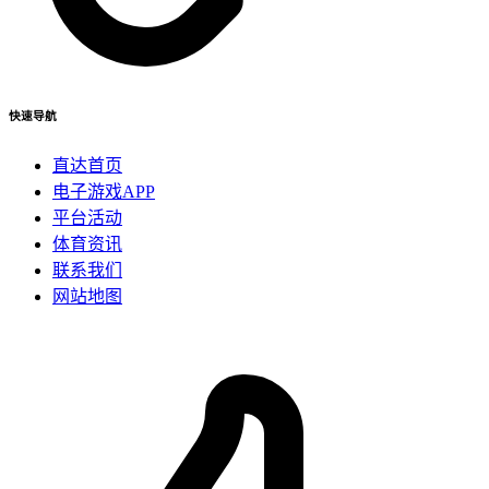
快速导航
直达首页
电子游戏APP
平台活动
体育资讯
联系我们
网站地图