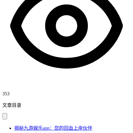
353
文章目录
揭秘九游娱乐app：您的回血上岸伙伴