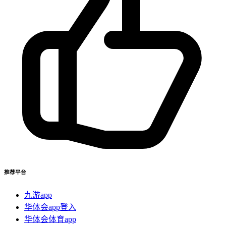
推荐平台
九游app
华体会app登入
华体会体育app