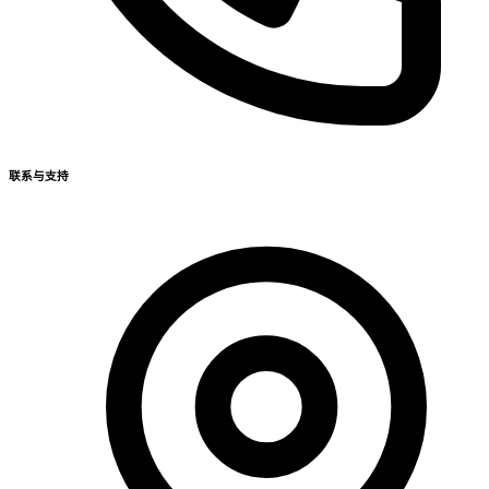
联系与支持