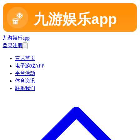
九游娱乐app
登录
注册
直达首页
电子游戏APP
平台活动
体育资讯
联系我们