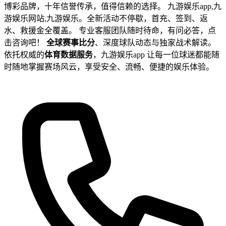
博彩品牌，十年信誉传承，值得信赖的选择。 九游娱乐app,九
游娱乐网站,九游娱乐。全新活动不停歇，首充、签到、返
水、救援金全覆盖。 专业客服团队随时待命，有问必答，点
击咨询吧！
全球赛事比分
、深度球队动态与独家战术解读。
依托权威的
体育数据服务
，九游娱乐app 让每一位球迷都能随
时随地掌握赛场风云，享受安全、流畅、便捷的娱乐体验。