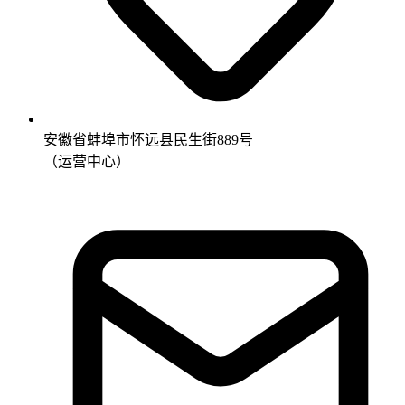
安徽省蚌埠市怀远县民生街889号
（运营中心）