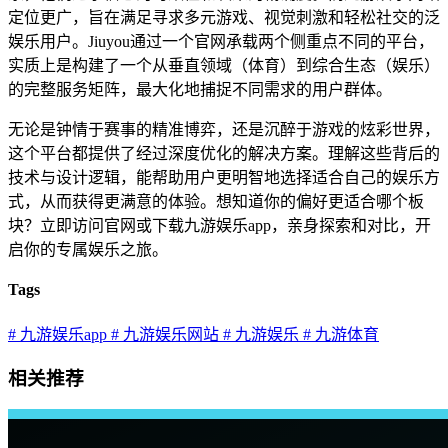
定位更广，旨在满足寻求多元游戏、视觉刺激和轻松社交的泛
娱乐用户。Jiuyou通过一个官网承载两个侧重点不同的平台，
实质上是构建了一个从垂直领域（体育）到综合生态（娱乐）
的完整服务矩阵，最大化地捕捉不同需求的用户群体。
无论是钟情于赛事的精准博弈，还是沉醉于游戏的炫彩世界，
这个平台都提供了经过深度优化的解决方案。理解这些背后的
技术与设计逻辑，能帮助用户更明智地选择适合自己的娱乐方
式，从而获得更满意的体验。想知道你的偏好更适合哪个板
块？立即访问官网或下载九游娱乐app，亲身探索和对比，开
启你的专属娱乐之旅。
Tags
# 九游娱乐app
# 九游娱乐网站
# 九游娱乐
# 九游体育
相关推荐