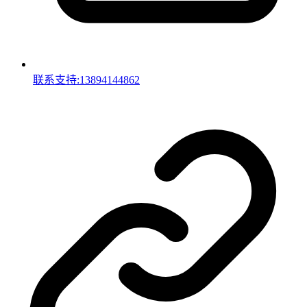
联系支持:13894144862