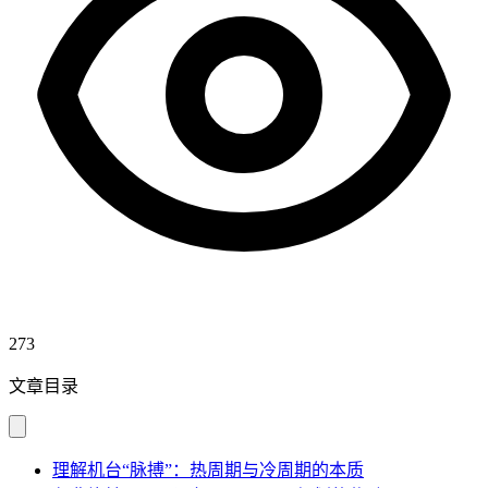
273
文章目录
理解机台“脉搏”：热周期与冷周期的本质