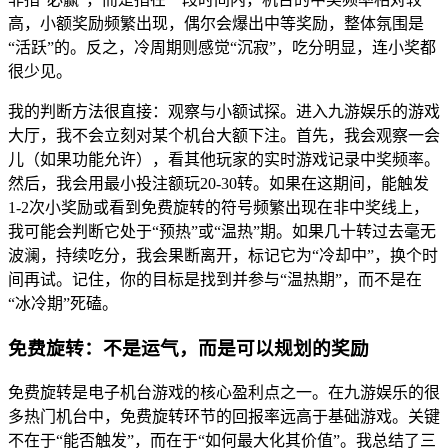
高，小额奖励频繁出现，偶尔会爆出中等奖励，整体氛围是
“活跃”的。反之，冷周期则感觉“沉寂”，吃分明显，连小奖都
很少见。
我的判断方法很直接：观察与小额试探。进入九游娱乐的游戏
大厅，我不会立刻对某个机台大额下注。首先，我会观察一会
儿（如果功能允许），看其他玩家的实时游戏记录中奖频率。
然后，我会用最小投注额玩20-30转。如果在这期间，能触发
1-2次小奖励或看到免费旋转的符号频繁出现在非中奖线上，
我可能会判断它处于“预热”或“温热”期。如果几十转过去毫无
波澜，持续吃分，我会果断离开，标记它为“冷却中”，换个时
间再试。记住，你的目标是找到并参与“温热期”，而不是在
“冰冷期”死磕。
免费旋转：不是运气，而是可以规划的奖励
免费旋转是电子机台游戏的核心盈利点之一。在九游娱乐的很
多热门机台中，免费旋转环节的回报率远高于基础游戏。关键
不在于“能否触发”，而在于“如何最大化其价值”。我总结了三