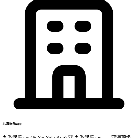
九游娱乐app
九游娱乐app (JiuYouYuLeApp) 🏆 九游娱乐app——亚洲顶级