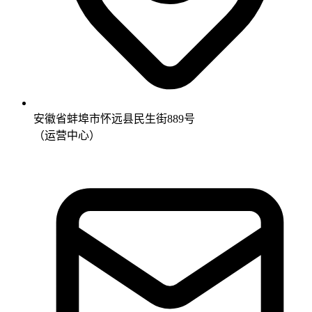
安徽省蚌埠市怀远县民生街889号
（运营中心）