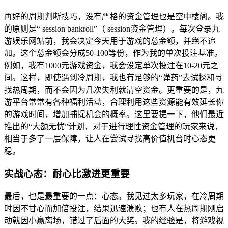
再好的周期判断技巧，没有严格的资金管理也是空中楼阁。我
的原则是“ session bankroll”（ session资金管理）。每次登录九
游娱乐网站前，我会决定今天用于游戏的总金额，并绝不追
加。这个总金额会分成50-100等份，作为我的单次投注基准。
例如，我有1000元游戏资金，我会设定单次投注在10-20元之
间。这样，即使遇到冷周期，我也有足够的“弹药”去试探和寻
找热周期，而不会因为几次失利就清空资金。更重要的是，九
游平台常常有各种福利活动，合理利用这些资源能有效延长你
的游戏时间，增加捕捉机会的概率。这里要提一下，他们最近
推出的“大额无忧”计划，对于进行理性资金管理的玩家来说，
相当于多了一层保障，让人在尝试寻找高价值机台时心态更
稳。
实战心态：耐心比激进更重要
最后，也是最重要的一点：心态。我见过太多玩家，在冷周期
时因不甘心而加倍投注，结果迅速溃败；也有人在热周期刚启
动就因小赢离场，错过了后面的大奖。我的经验是，将游戏视