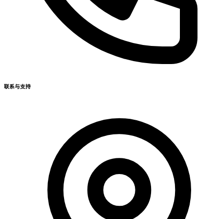
联系与支持