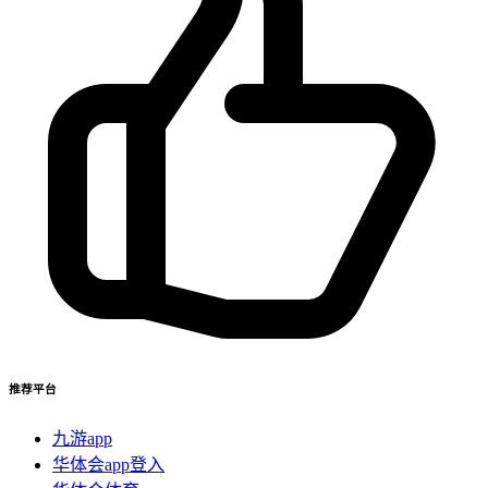
推荐平台
九游app
华体会app登入