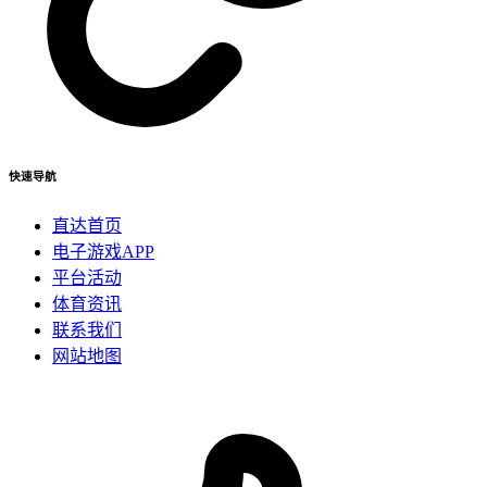
快速导航
直达首页
电子游戏APP
平台活动
体育资讯
联系我们
网站地图