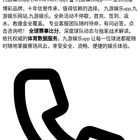
博彩品牌，十年信誉传承，值得信赖的选择。 九游娱乐app,九
游娱乐网站,九游娱乐。全新活动不停歇，首充、签到、返
水、救援金全覆盖。 专业客服团队随时待命，有问必答，点
击咨询吧！
全球赛事比分
、深度球队动态与独家战术解读。
依托权威的
体育数据服务
，九游娱乐app 让每一位球迷都能随
时随地掌握赛场风云，享受安全、流畅、便捷的娱乐体验。