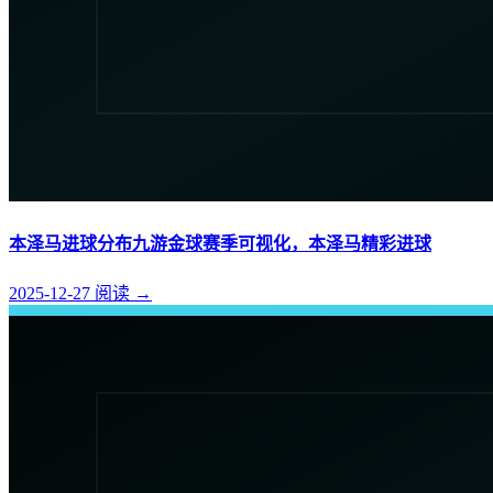
本泽马进球分布九游金球赛季可视化，本泽马精彩进球
2025-12-27
阅读
→