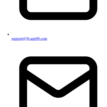
support@j9-app99.com