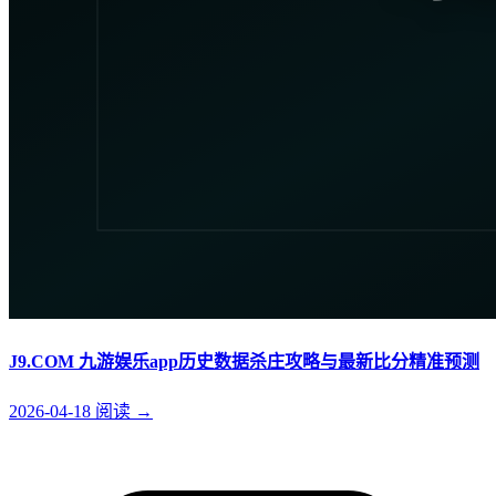
J9.COM 九游娱乐app历史数据杀庄攻略与最新比分精准预测
2026-04-18
阅读
→