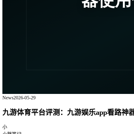
News
2026-05-29
九游体育平台评测：九游娱乐app看路神
小