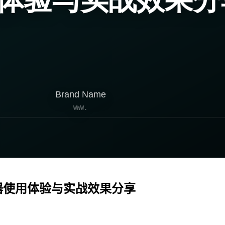
器使用体验与实战效果分享