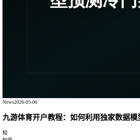
News
2026-05-06
九游体育开户教程：如何利用独家数据模
知